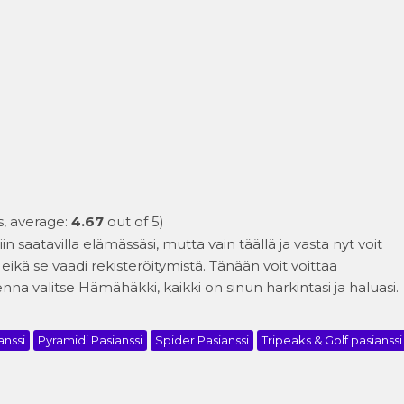
, average:
4.67
out of 5)
in saatavilla elämässäsi, mutta vain täällä ja vasta nyt voit
, eikä se vaadi rekisteröitymistä. Tänään voit voittaa
na valitse Hämähäkki, kaikki on sinun harkintasi ja haluasi.
anssi
Pyramidi Pasianssi
Spider Pasianssi
Tripeaks & Golf pasianssi