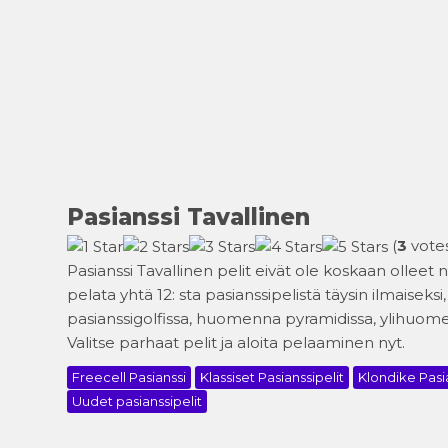
Pasianssi Tavallinen
(
3
votes
Pasianssi Tavallinen pelit eivät ole koskaan olleet ni
pelata yhtä 12: sta pasianssipelistä täysin ilmaiseksi
pasianssigolfissa, huomenna pyramidissa, ylihuomen
Valitse parhaat pelit ja aloita pelaaminen nyt.
Freecell Pasianssi
Klassiset Pasianssipelit
Klondike Pasi
Uudet pasianssipelit