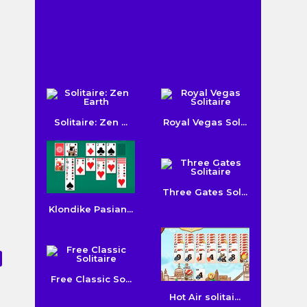
Solitaire: Zen ...
Royal Vegas Sol...
Three Gates Sol...
Klondike Pasian...
Free Classic So...
Hot Air solitai...