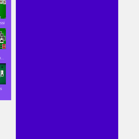
ssi
...
s