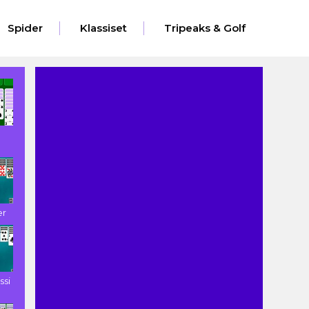
Spider
Klassiset
Tripeaks & Golf
i
er
ssi