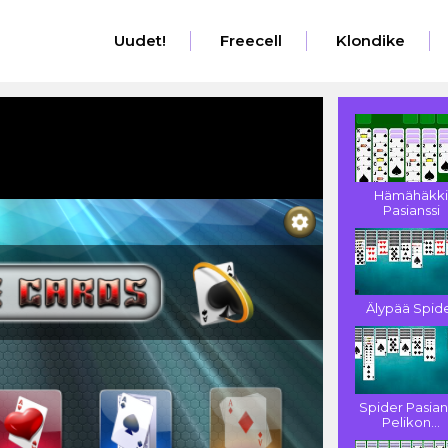
Uudet!
Freecell
Klondike
Hämähäkk
Pasianssi
Älypää Spid
Spider Pasian
Pelikon...