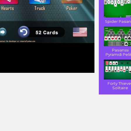
Spider Pasian
Pasianssi
Pyramidi Pelik
Forty Thieve
Solitaire