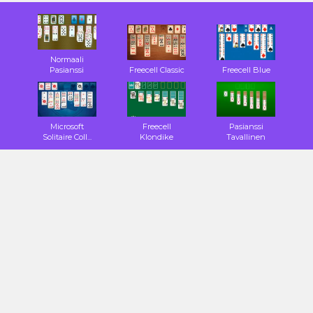
Normaali
Pasianssi
Freecell Classic
Freecell Blue
Microsoft
Freecell
Pasianssi
Solitaire Coll...
Klondike
Tavallinen