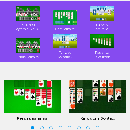
Pasianssi
Fairway
Pyramidi Pelik...
Golf Solitaire
Solitaire
Fairway
Pasianssi
Triple Solitaire
Solitaire 2
Tavallinen
Peruspasianssi
Kingdom Solita...