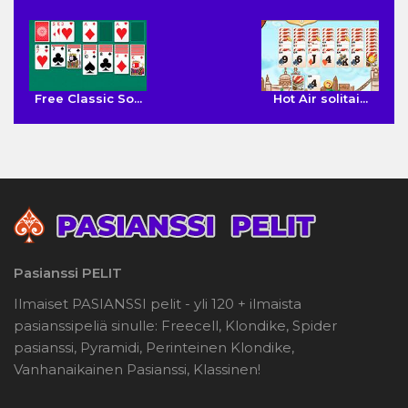
Free Classic So...
Hot Air solitai...
Pasianssi PELIT
Ilmaiset PASIANSSI pelit - yli 120 + ilmaista
pasianssipeliä sinulle: Freecell, Klondike, Spider
pasianssi, Pyramidi, Perinteinen Klondike,
Vanhanaikainen Pasianssi, Klassinen!