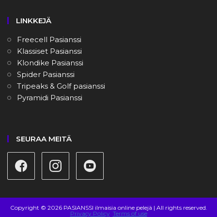
LINKKEJÄ
Freecell Pasianssi
Klassiset Pasianssi
Klondike Pasianssi
Spider Pasianssi
Tripeaks & Golf pasianssi
Pyramidi Pasianssi
SEURAA MEITÄ
Copyright © 2026 PASIANSSI ilmaisia online pelejä | All rights reserved.
Privacy Policy
Terms of use