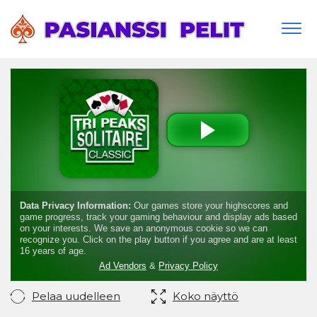
Togg
navi
Pelaa uudelleen
Koko näyttö