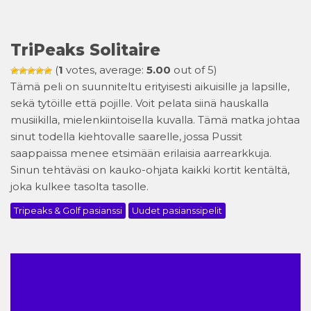
TriPeaks Solitaire
(
1
votes, average:
5.00
out of 5)
Tämä peli on suunniteltu erityisesti aikuisille ja lapsille,
sekä tytöille että pojille. Voit pelata siinä hauskalla
musiikilla, mielenkiintoisella kuvalla. Tämä matka johtaa
sinut todella kiehtovalle saarelle, jossa Pussit
saappaissa menee etsimään erilaisia aarrearkkuja.
Sinun tehtäväsi on kauko-ohjata kaikki kortit kentältä,
joka kulkee tasolta tasolle.
Tripeaks & Golf pasianssi
Uudet pasianssipelit