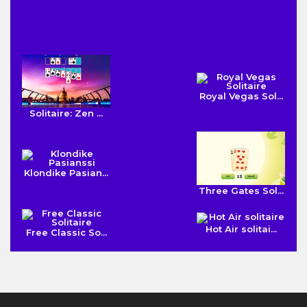
Royal Vegas Sol...
Solitaire: Zen ...
Klondike Pasian...
Three Gates Sol...
Hot Air solitai...
Free Classic So...