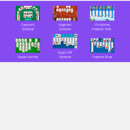
Crescent
Algerian
Christmas
Solitaire
Solitaire
Freecell Solit...
Eight Off
Vapaa Kenttä
Solitaire
Freecell Blue