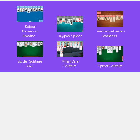
Spider
Pasianssi
Vanhanaikainen
ilmaine...
Älypää Spider
Pasianssi
Spider Solitaire
All in One
247
Solitaire
Spider Solitaire