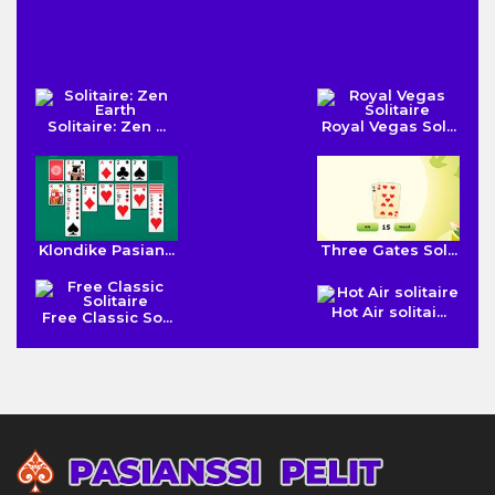
Solitaire: Zen ...
Royal Vegas Sol...
Klondike Pasian...
Three Gates Sol...
Hot Air solitai...
Free Classic So...