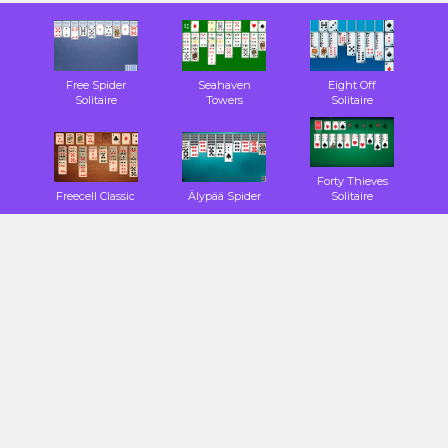
Free Spider
Seahaven
Eight Off
Solitaire
Towers
Solitaire
Forty Thieves
Freecell Classic
Älypää Spider
Solitaire