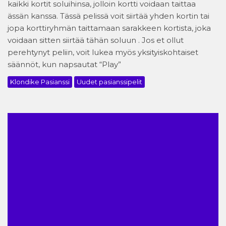
kaikki kortit soluihinsa, jolloin kortti voidaan taittaa
ässän kanssa. Tässä pelissä voit siirtää yhden kortin tai
jopa korttiryhmän taittamaan sarakkeen kortista, joka
voidaan sitten siirtää tähän soluun . Jos et ollut
perehtynyt peliin, voit lukea myös yksityiskohtaiset
säännöt, kun napsautat “Play”
Klondike Pasianssi
Uudet pasianssipelit