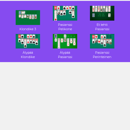
Pasianssi
Et lehti
Klondike 3
Pelikone
Pasianssi
Älypää
Älypää
Pasianssi
Klondike
Pasianssi
Perinteinen