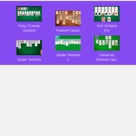
Forty Thieves
Golf Solitaire
Solitaire
Freecell Classic
Pro
Spider Solitaire
Pasianssi
Spider Solitaire
2
Solitaire Clas...