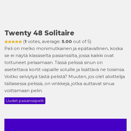
Twenty 48 Solitaire
(
1
votes, average:
5.00
out of 5)
Peli on melko monimutkainen ja epätavallinen, koska
se ei näytä klassiselta pasianssilta, jossa kaikki ovat
tottuneet pelaamaan. Tässä pelissä sinun on
asetettava kortit vapaille soluille ja lisättävä ne toisiinsa.
Voitko selviytyä tästä pelistä? Muuten, jos olet aloittelija
tällaisessa pelissä, on vinkkejä, jotka auttavat sinua
voittamaan pelin.
Uudet pasianssipelit