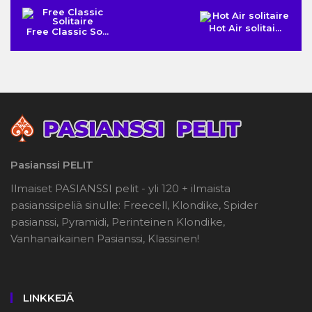
Hot Air solitai...
Free Classic So...
Pasianssi PELIT
Ilmaiset PASIANSSI pelit - yli 120 + ilmaista
pasianssipeliä sinulle: Freecell, Klondike, Spider
pasianssi, Pyramidi, Perinteinen Klondike,
Vanhanaikainen Pasianssi, Klassinen!
LINKKEJÄ