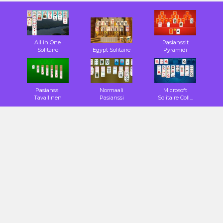
All in One
Pasianssit
Solitaire
Egypt Solitaire
Pyramidi
Pasianssi
Normaali
Microsoft
Tavallinen
Pasianssi
Solitaire Coll...