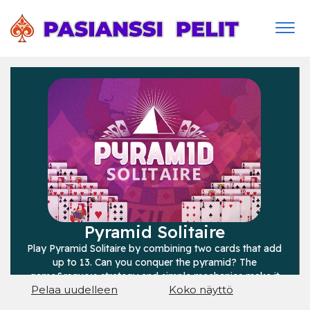
Togg
navi
Pelaa uudelleen
Koko näyttö