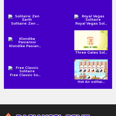
Solitaire: Zen ...
Royal Vegas Sol...
Klondike Pasian...
Three Gates Sol...
Free Classic So...
Hot Air solitai...