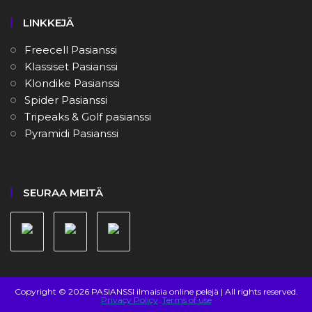
LINKKEJÄ
Freecell Pasianssi
Klassiset Pasianssi
Klondike Pasianssi
Spider Pasianssi
Tripeaks & Golf pasianssi
Pyramidi Pasianssi
SEURAA MEITÄ
Copyright © 2026 PASIANSSI ilmaisia online pelejä | All rights reserved.
Privacy Policy
Terms of use