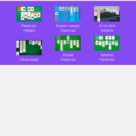
Pasianssi
Mustan Lesken
All in One
Helppo
Pasianssi
Solitaire
Älypää
Solitaire
Pasiansseja
Pasianssi
Pasianssi